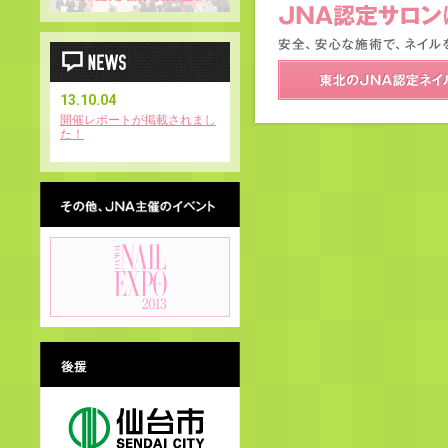
13.09.30
13.09.25
13.09.19
13.09.18
13.09.10
13.09.02
トが掲載されまし
地元ネイリストインタビュー
地元ネイリストインタビュー
「JNAスーパーライブ in 仙
ステージ情報を更新しました
出演者のメッセージを追加し
特設サイトがグランドオープ
が更新されました！
が更新されました！
台」開催決定！
ました
ンしました